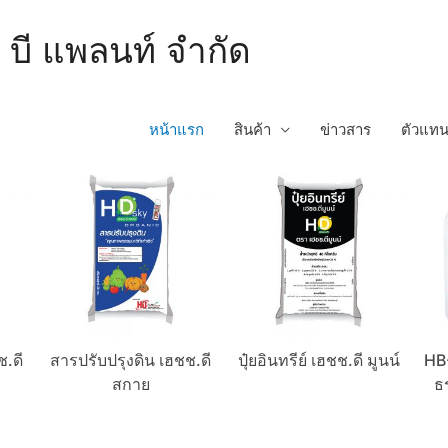
ช บี แพลนท์ จำกัด
หน้าแรก
สินค้า
ข่าวสาร
ตัวแท
ช.ดี
สารปรับปรุงดิน เฮชช.ดี
ปุ๋ยอินทรีย์ เฮชช.ดี มูนน์
HB
สกาย
ธ