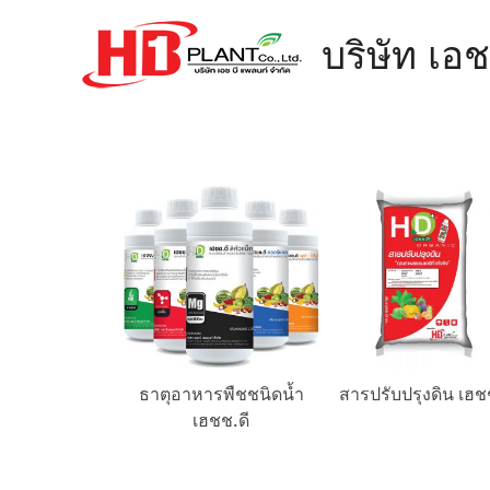
บริษัท เอ
ับสภาพดิน
ธาตุอาหารพืชชนิดน้ำ
สารปรับปรุงดิน เฮช
le HB-101
เฮชช.ดี